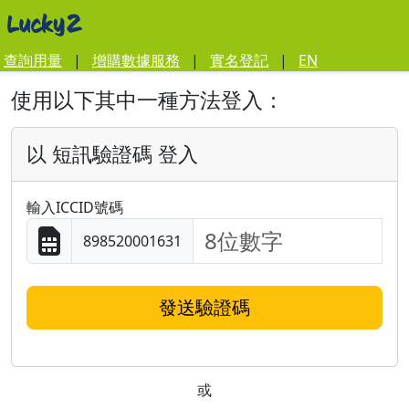
查詢用量
|
增購數據服務
|
實名登記
|
EN
使用以下其中一種方法登入：
以 短訊驗證碼 登入
輸入ICCID號碼
898520001631
發送驗證碼
或